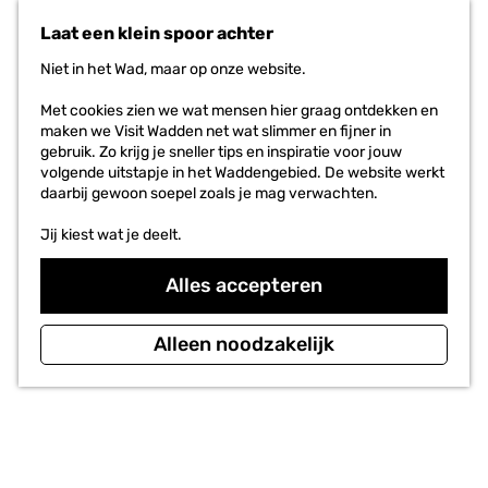
n
Laat een klein spoor achter
a
a
Niet in het Wad, maar op onze website.
r
d
Met cookies zien we wat mensen hier graag ontdekken en
e
maken we Visit Wadden net wat slimmer en fijner in
h
gebruik. Zo krijg je sneller tips en inspiratie voor jouw
o
volgende uitstapje in het Waddengebied. De website werkt
m
daarbij gewoon soepel zoals je mag verwachten.
e
p
Jij kiest wat je deelt.
a
g
Alles accepteren
e
Alleen noodzakelijk